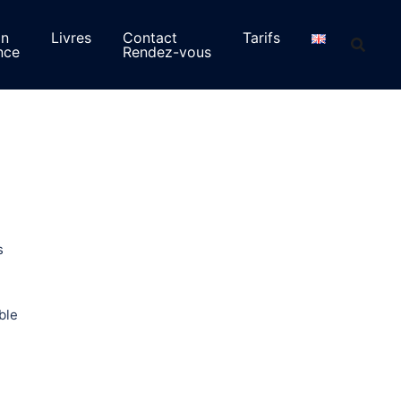
on
Livres
Contact
Tarifs
nce
Rendez-vous
s
ble