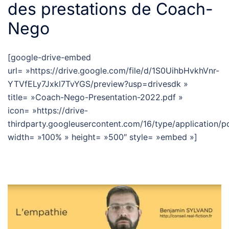
des prestations de Coach-
Nego
[google-drive-embed
url= »https://drive.google.com/file/d/1S0UihbHvkhVnr-
YTVfELy7Jxkl7TvYGS/preview?usp=drivesdk »
title= »Coach-Nego-Presentation-2022.pdf »
icon= »https://drive-
thirdparty.googleusercontent.com/16/type/application/p
width= »100% » height= »500″ style= »embed »]