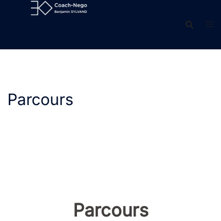
Aller
au
contenu
Parcours
Parcours