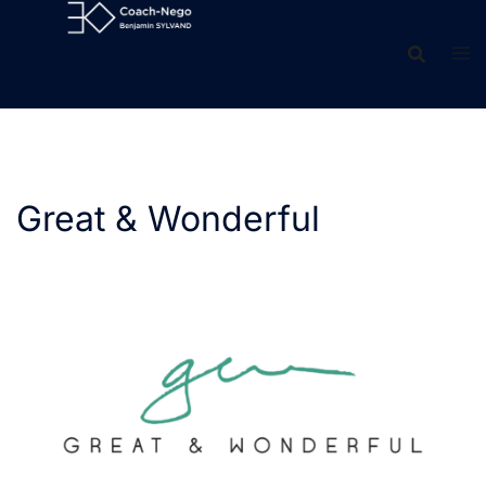
Aller
au
contenu
Great & Wonderful